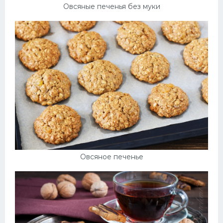
Овсяные печенья без муки
Овсяное печенье