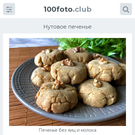
100foto
.club
Нутовое печенье
Категории
картинок
Супы
Мясные блюда
Печенье
Салат
Печенье без яиц и молока
Выпечка