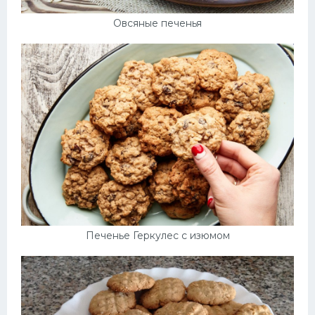
Овсяные печенья
Печенье Геркулес с изюмом