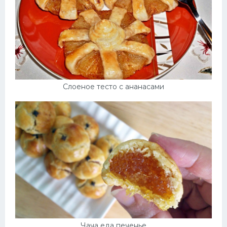
Слоеное тесто с ананасами
Чача еда печенье