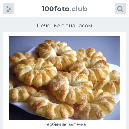
100foto
.club
Печенье с ананасом
Категории
картинок
Супы
Мясные блюда
Печенье
Салат
Необычная выпечка
Выпечка