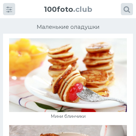
100foto
.club
Маленькие оладушки
Категории
картинок
Супы
Мясные блюда
Печенье
Мини блинчики
Салат
Выпечка