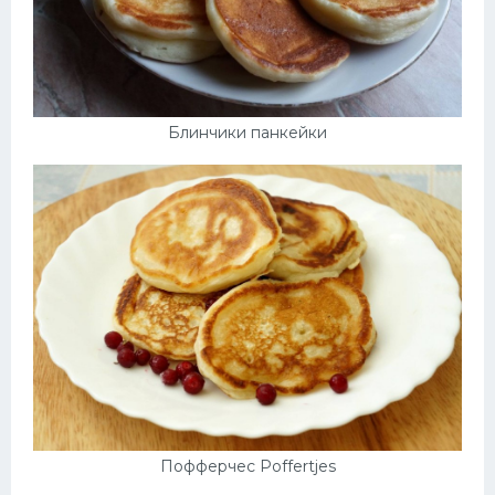
Блинчики панкейки
Пофферчес Poffertjes