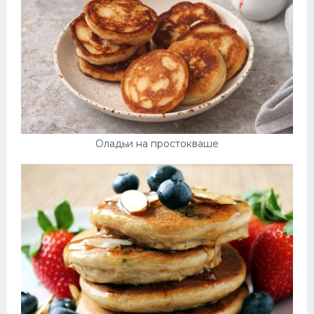
Десерт
Напитки
Дизайн комнаты
Оладьи на простокваше