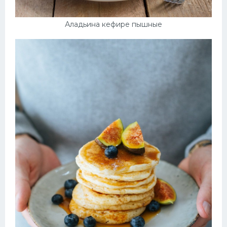
Аладьина кефире пышные