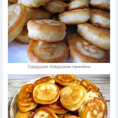
Одадушки Аладушкин панкейки