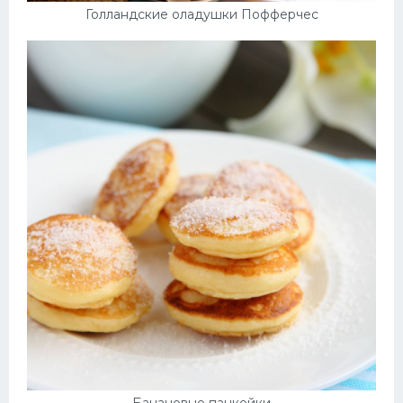
Голландские оладушки Пофферчес