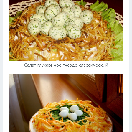
Салат глухариное гнездо классический