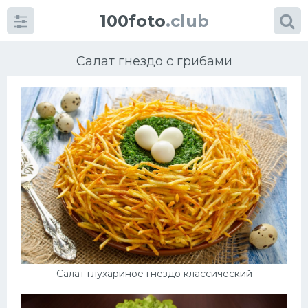
100foto
.club
Салат гнездо с грибами
Категории
картинок
Супы
Мясные блюда
Печенье
Салат глухариное гнездо классический
Салат
Выпечка