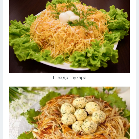
Десерт
Напитки
Дизайн комнаты
Гнездо глухаря