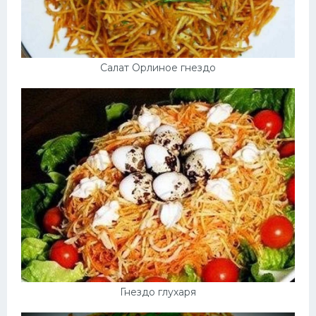
Салат Орлиное гнездо
Гнездо глухаря