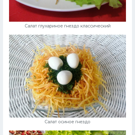
Салат глухариное гнездо классический
Салат осиное гнездо