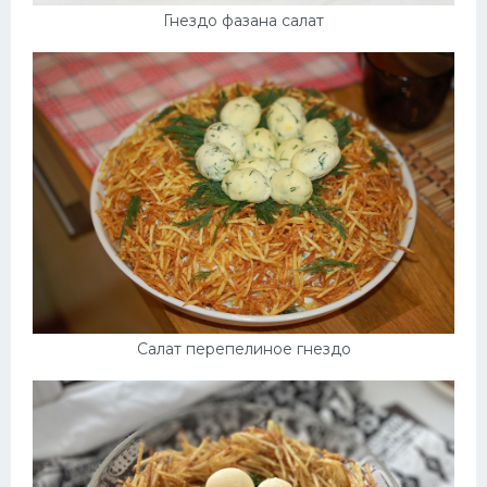
Гнездо фазана салат
Салат перепелиное гнездо