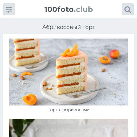
100foto
.club
Абрикосовый торт
Категории
картинок
Супы
Мясные блюда
Торт с абрикосами
Печенье
Салат
Выпечка