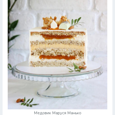
Десерт
Напитки
Дизайн комнаты
Медовик Маруся Манько