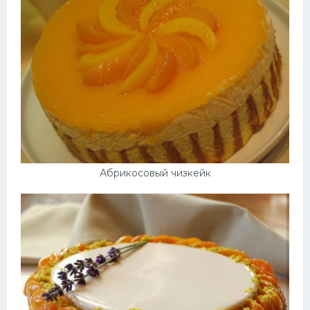
Абрикосовый чизкейк