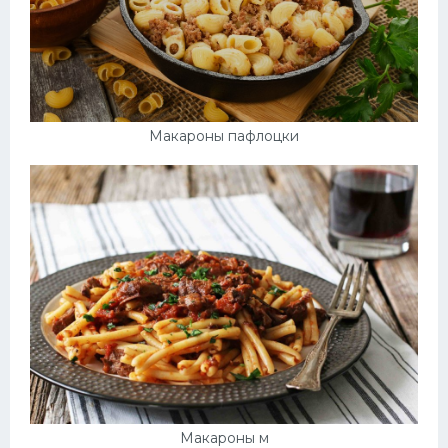
Макароны пафлоцки
Макароны м