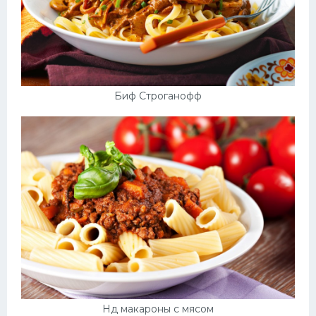
Биф Строганофф
Нд макароны с мясом