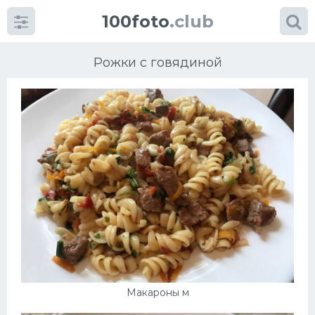
100foto
.club
Рожки с говядиной
Категории
картинок
Супы
Мясные блюда
Печенье
Салат
Макароны м
Выпечка