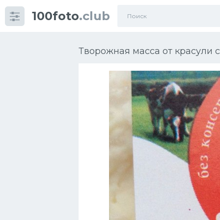
100foto
.club
Категории
картинок
Творожная масса от красули 
Супы
Мясные блюда
Печенье
Салат
Выпечка
Десерт
Напитки
Дизайн комнаты