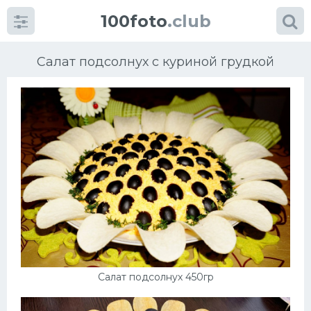
100foto
.club
Салат подсолнух с куриной грудкой
Категории
картинок
Супы
Мясные блюда
Печенье
Салат подсолнух 450гр
Салат
Выпечка