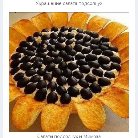
Украшение салата подсолнух
Салаты подсолнух и Мимоза