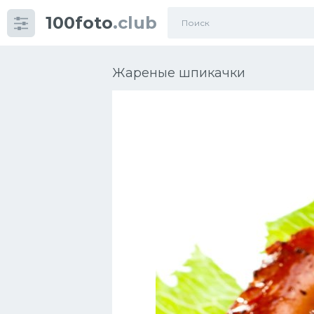
100foto
.club
Категории
картинок
Жареные шпикачки
Супы
Мясные блюда
Печенье
Салат
Выпечка
Десерт
Напитки
Дизайн комнаты