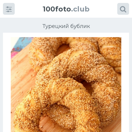
100foto
.club
Турецкий бублик
Категории
картинок
Супы
Мясные блюда
Печенье
Салат
Выпечка