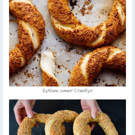
Бублик симит Стамбул