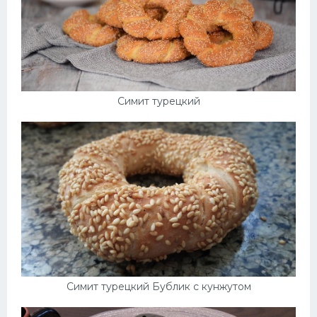
Симит турецкий
Симит турецкий Бублик с кунжутом