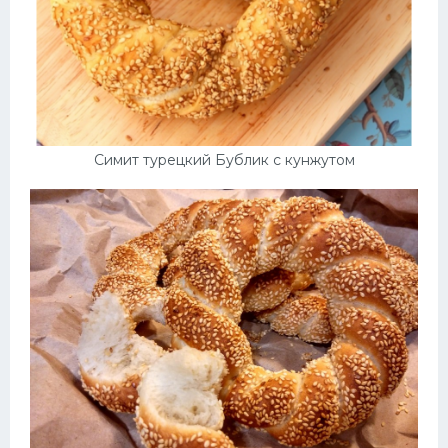
Десерт
Напитки
Дизайн комнаты
Симит турецкий Бублик с кунжутом