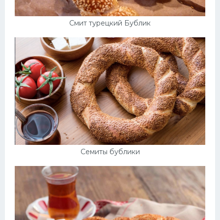
Смит турецкий Бублик
Семиты бублики