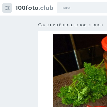
100foto
.club
Категории
картинок
Салат из баклажанов огонек
Супы
Мясные блюда
Печенье
Салат
Выпечка
Десерт
Напитки
Дизайн комнаты