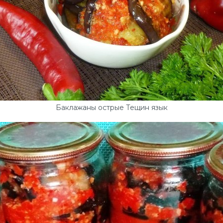
Баклажаны острые Тещин язык