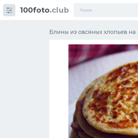
100foto
.club
Категории
картинок
Блины из овсяных хлопьев на
Супы
Мясные блюда
Печенье
Салат
Выпечка
Десерт
Напитки
Дизайн комнаты