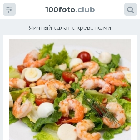
100foto
.club
Яичный салат с креветками
Категории
картинок
Супы
Мясные блюда
Печенье
Салат
Выпечка