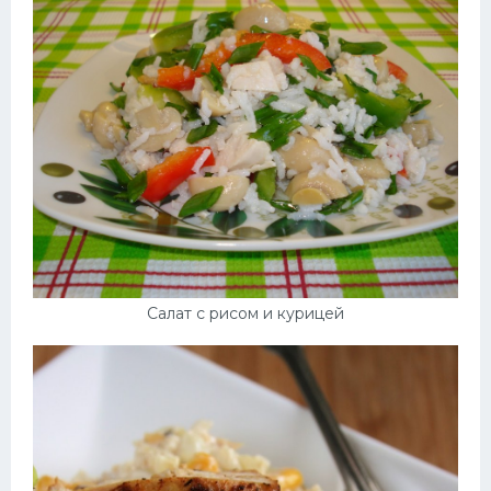
Десерт
Напитки
Дизайн комнаты
Салат с рисом и курицей