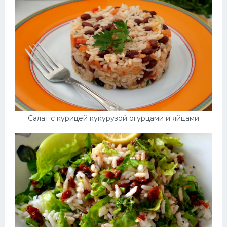
Салат с курицей кукурузой огурцами и яйцами