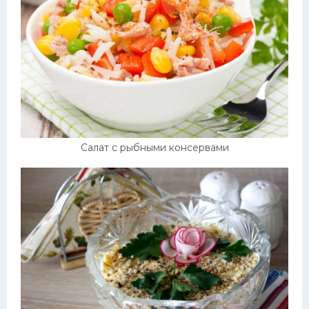
Салат с рыбными консервами