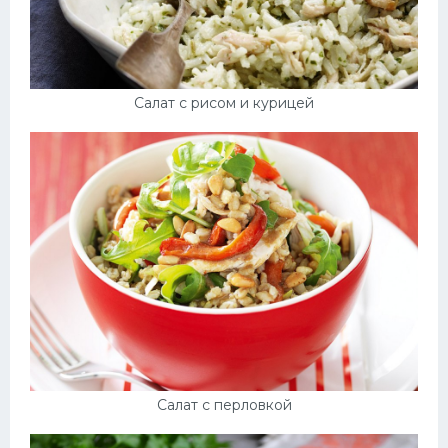
Салат с рисом и курицей
Салат с перловкой