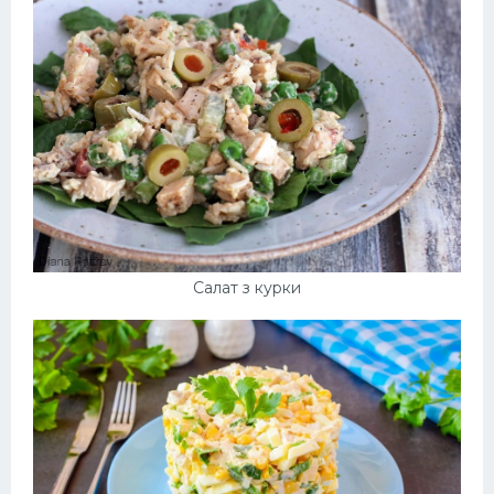
Салат з курки