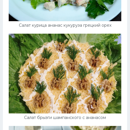
Салат курица ананас кукуруза грецкий орех
Салат брызги шампанского с ананасом