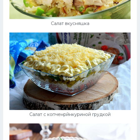
Салат вкусняшка
Салат с копченрйнкуриной грудкой