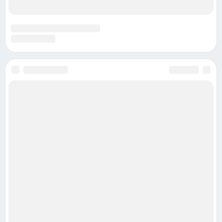
ОБРАТНАЯ СВЯЗЬ
ПРАВИЛА
КАРТЫ САЙТА
© 2022-2025 100foto.club
Все права защищены.