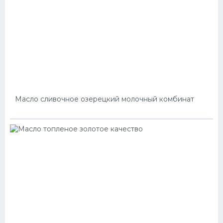
Масло сливочное озерецкий молочный комбинат