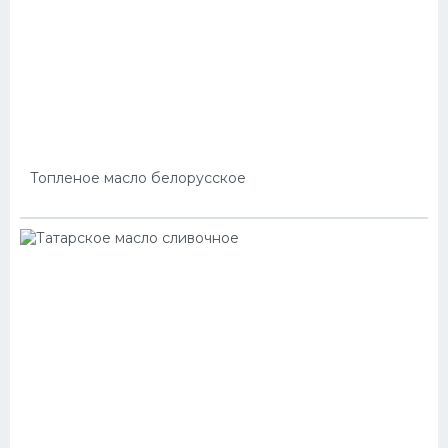
Топленое масло белорусское