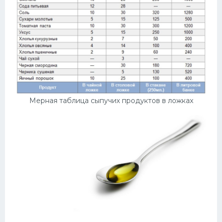
Мерная таблица сыпучих продуктов в ложках