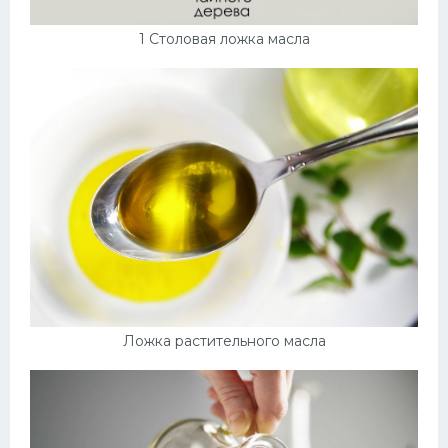
1 Столовая ложка масла
Ложка растительного масла