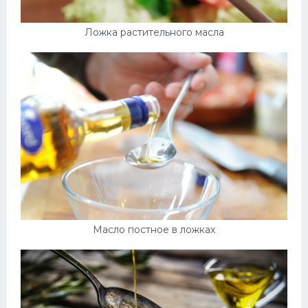
Ложка растительного масла
Масло постное в ложках