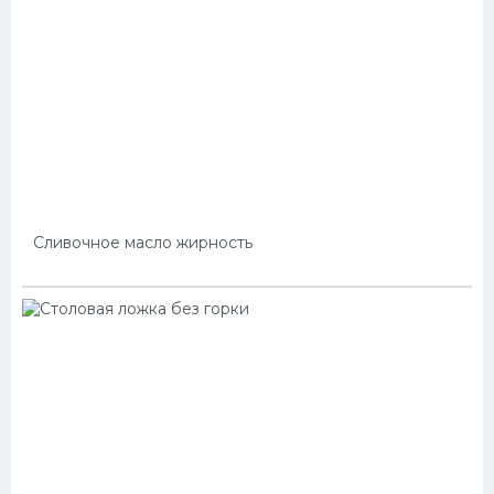
Сливочное масло жирность