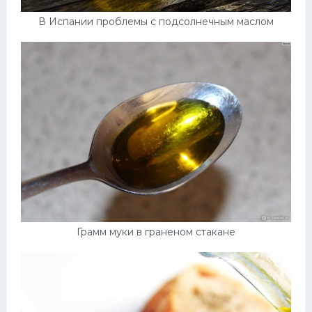
В Испании проблемы с подсолнечным маслом
Грамм муки в граненом стакане