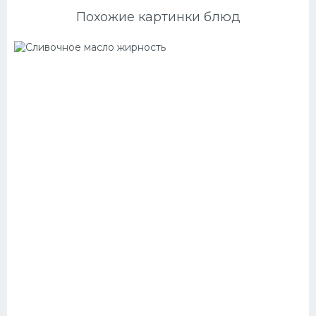
Похожие картинки блюд