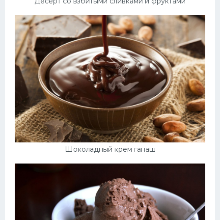
Десерт со взбитыми сливками и фруктами
Десерт
Напитки
Дизайн комнаты
Шоколадный крем ганаш