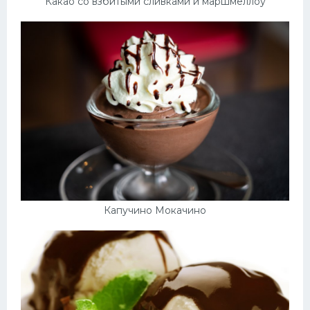
Какао со взбитыми сливками и маршмеллоу
Капучино Мокачино