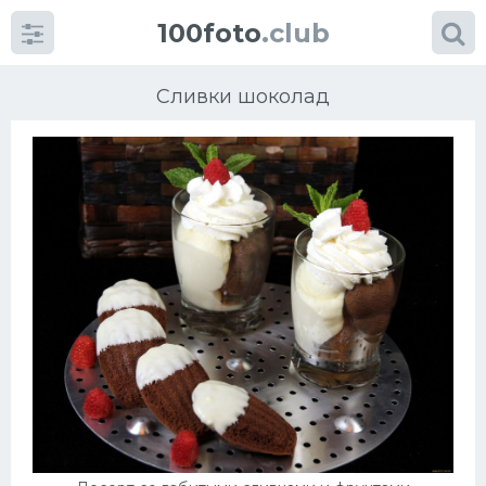
100foto
.club
Сливки шоколад
Категории
картинок
Супы
Мясные блюда
Печенье
Салат
Выпечка