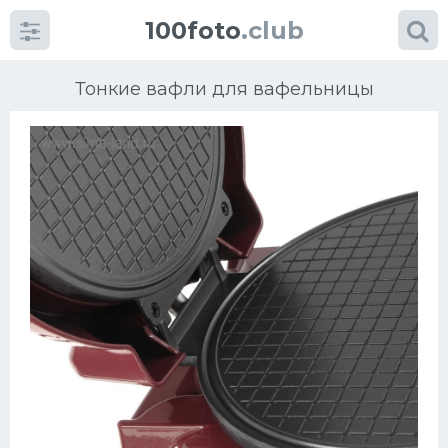
100foto
.club
Тонкие вафли для вафельницы
Категории
картинок
Супы
Мясные блюда
Печенье
Салат
Выпечка