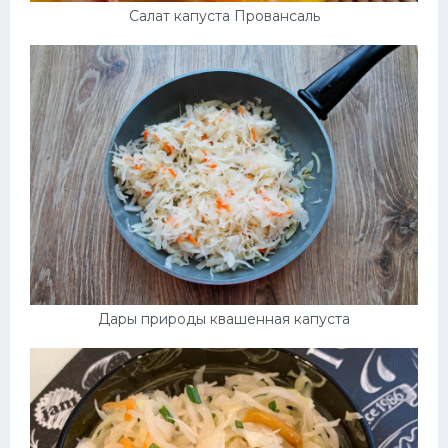
Салат капуста Провансаль
Дары природы квашенная капуста