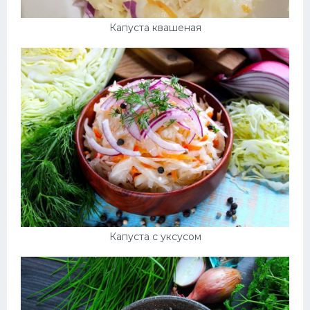
Капуста квашеная
Капуста с уксусом