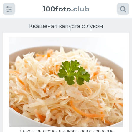
100foto
.club
Квашеная капуста с луком
Категории
картинок
Супы
Мясные блюда
Печенье
Салат
Капуста квашеная шинкованная с морковью
Выпечка