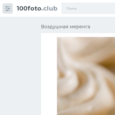
100foto
.club
Категории
картинок
Воздушная меренга
Супы
Мясные блюда
Печенье
Салат
Выпечка
Десерт
Напитки
Дизайн комнаты