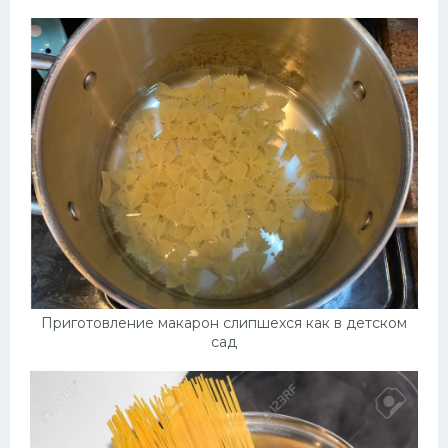
Приготовление макарон слипшехся как в детском
сад