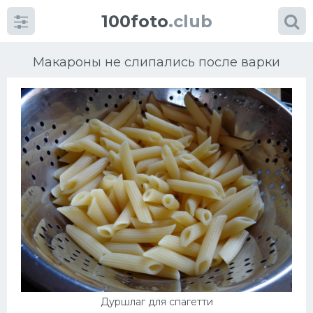
100foto
.club
Макароны не слипались после варки
Категории
картинок
Супы
Мясные блюда
Печенье
Салат
Дуршлаг для спагетти
Выпечка