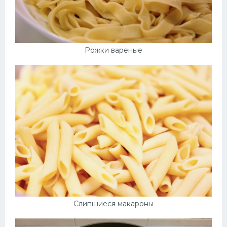
Рожки вареные
Слипшиеся макароны