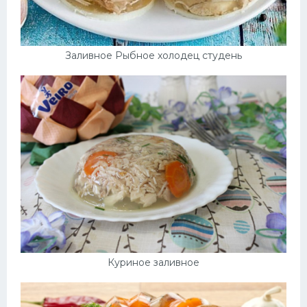
Десерт
Напитки
Заливное Рыбное холодец студень
Дизайн комнаты
Куриное заливное