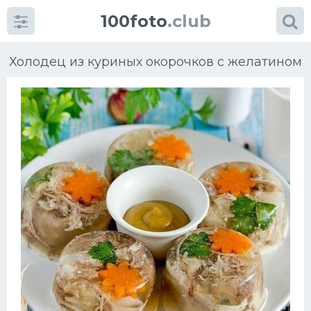
100foto
.club
Холодец из куриных окорочков с желатином
Категории
картинок
Супы
Мясные блюда
Печенье
Салат
Выпечка