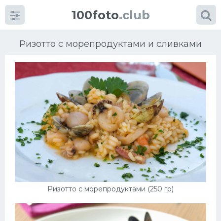
100foto
.club
Ризотто с морепродуктами и сливками
Категории
картинок
Супы
Мясные блюда
Печенье
Ризотто с морепродуктами (250 гр)
Салат
Выпечка