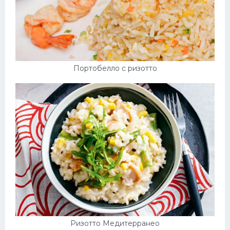
Портобелло с ризотто
Ризотто Медитерранео