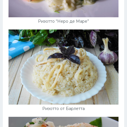
Ризотто “Неро де Маре”
Ризотто от Барлетта