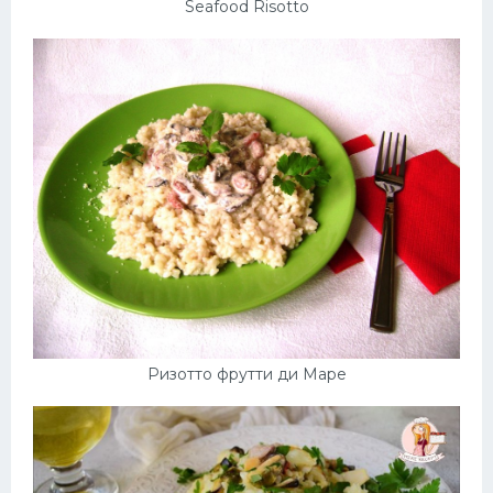
Seafood Risotto
Ризотто фрутти ди Маре