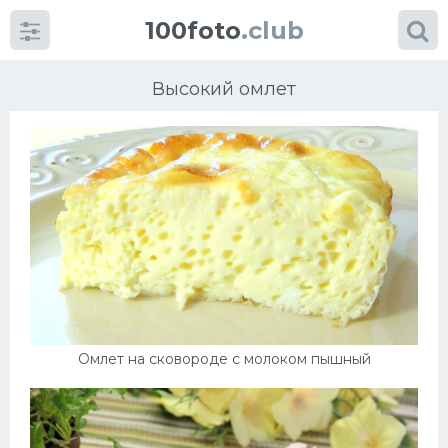
100foto
.club
Высокий омлет
Категории
картинок
Супы
Мясные блюда
Омлет на сковороде с молоком пышный
Печенье
Салат
Выпечка