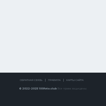
ОБРАТНАЯ СВЯЗЬ
ПРАВИЛА
КАРТЫ САЙТА
© 2022-2025 100foto.club
Все права защищены.