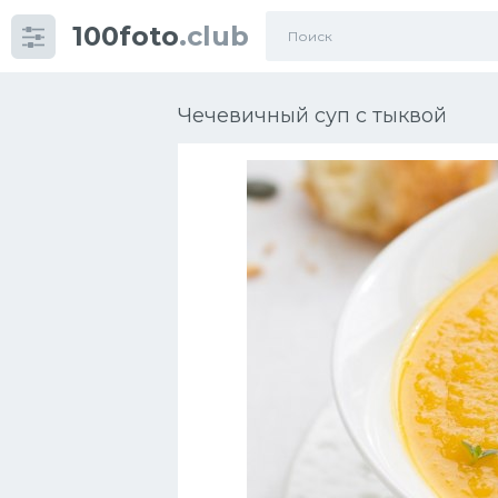
100foto
.club
Категории
картинок
Чечевичный суп с тыквой
Супы
Мясные блюда
Печенье
Салат
Выпечка
Десерт
Напитки
Дизайн комнаты