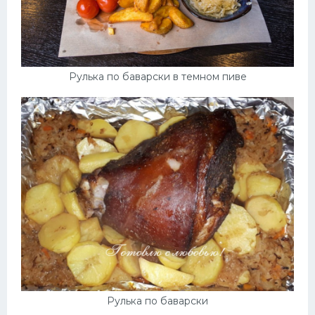
Рулька по баварски в темном пиве
Рулька по баварски