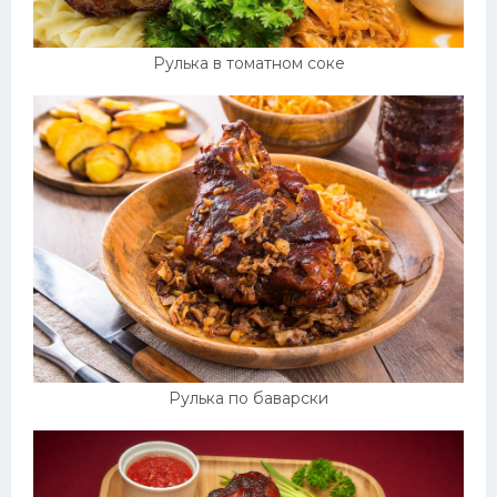
Рулька в томатном соке
Рулька по баварски