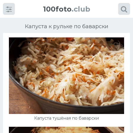
100foto
.club
Капуста к рульке по баварски
Категории
картинок
Супы
Мясные блюда
Печенье
Капуста тушёная по баварски
Салат
Выпечка