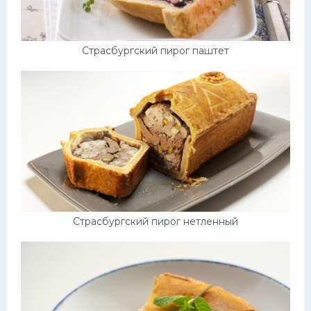
Страсбургский пирог паштет
Страсбургский пирог нетленный