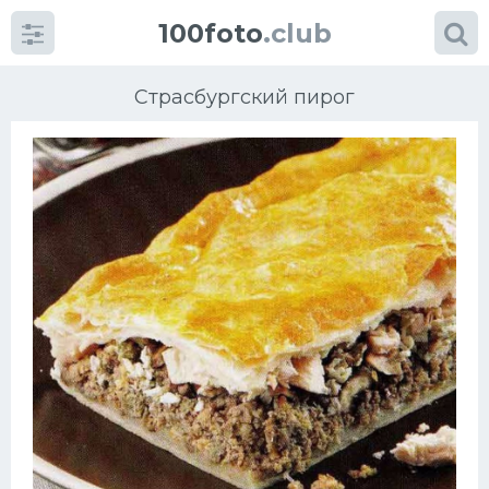
100foto
.club
Страсбургский пирог
Категории
картинок
Супы
Мясные блюда
Печенье
Салат
Выпечка