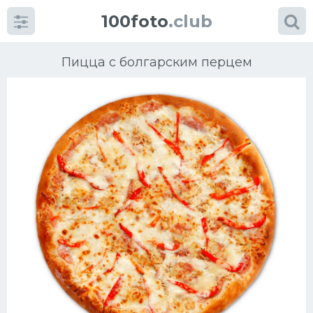
100foto
.club
Пицца с болгарским перцем
Категории
картинок
Супы
Мясные блюда
Печенье
Салат
Выпечка