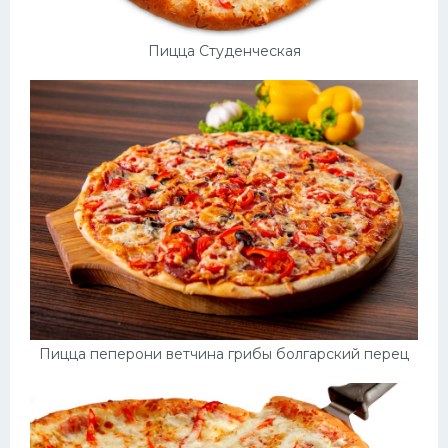
Десерт
Пицца Студенческая
Напитки
Дизайн комнаты
Пицца пеперони ветчина грибы болгарский перец