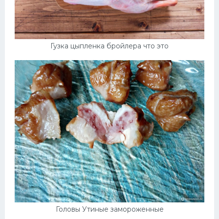
Гузка цыпленка бройлера что это
Головы Утиные замороженные