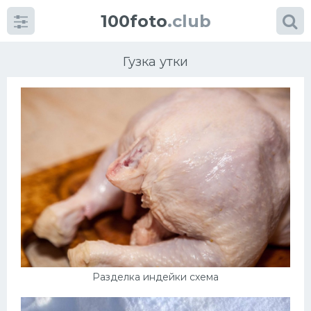
100foto
.club
Гузка утки
Категории
картинок
Супы
Мясные блюда
Печенье
Разделка индейки схема
Салат
Выпечка