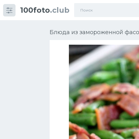
100foto
.club
Категории
картинок
Блюда из замороженной фас
Супы
Мясные блюда
Печенье
Салат
Выпечка
Десерт
Напитки
Дизайн комнаты