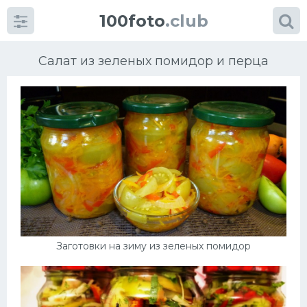
100foto
.club
Салат из зеленых помидор и перца
Категории
картинок
Супы
Мясные блюда
Заготовки на зиму из зеленых помидор
Печенье
Салат
Выпечка