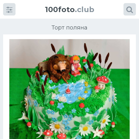
100foto
.club
Торт поляна
Категории
картинок
Супы
Мясные блюда
Печенье
Салат
Выпечка