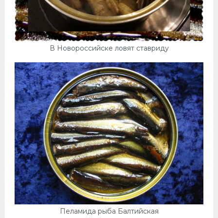
В Новороссийске ловят ставриду
Пеламида рыба Балтийская