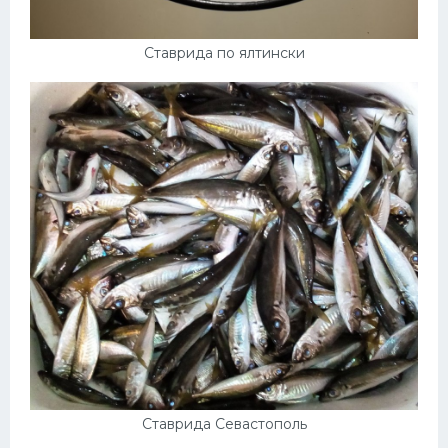
Ставрида по ялтински
Ставрида Севастополь