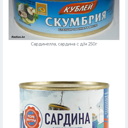
Сардинелла, сардина с д/м 250г