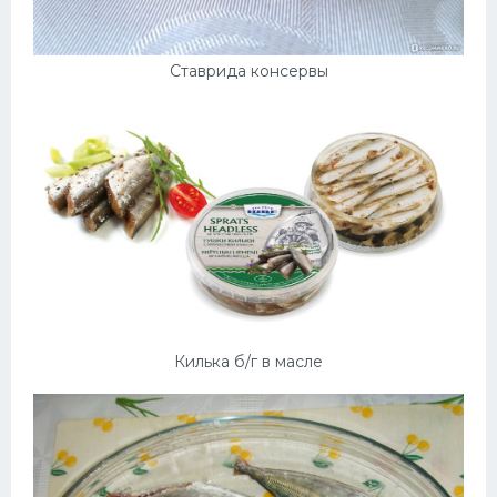
Ставрида консервы
Килька б/г в масле