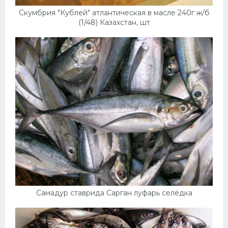
Скумбрия "Кублей" атлантическая в масле 240г ж/б
(1/48) Казахстан, шт
Самадур ставрида Сарган луфарь селёдка