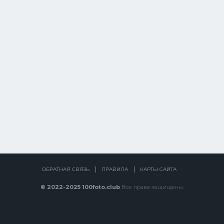
ОБРАТНАЯ СВЯЗЬ
ПРАВИЛА
КАРТЫ САЙТА
© 2022-2025 100foto.club
Все права защищены.