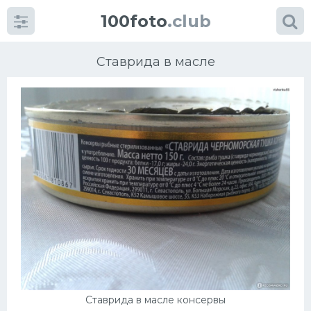
100foto
.club
Ставрида в масле
Категории
картинок
Супы
Мясные блюда
Печенье
Салат
Ставрида в масле консервы
Выпечка