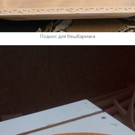
Поднос для бешбармака