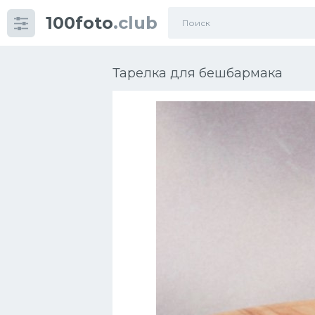
100foto
.club
Категории
картинок
Тарелка для бешбармака
Супы
Мясные блюда
Печенье
Салат
Выпечка
Десерт
Напитки
Дизайн комнаты