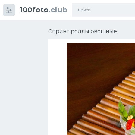
100foto
.club
Категории
картинок
Спринг роллы овощные
Супы
Мясные блюда
Печенье
Салат
Выпечка
Десерт
Напитки
Дизайн комнаты