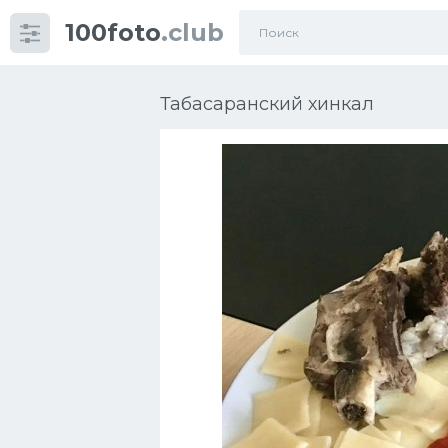
100foto
.club
Категории
картинок
Табасаранский хинкал
Супы
Мясные блюда
Печенье
Салат
Выпечка
Десерт
Напитки
Дизайн комнаты