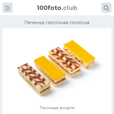
100foto
.club
Печенье песочная полоска
Категории
картинок
Супы
Мясные блюда
Печенье
Салат
Песочные ассорти
Выпечка