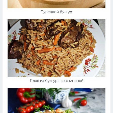
Турецкий булгур
Плов из булгура со свининой