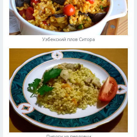
Узбекский плов Ситора
Пироги из перловки