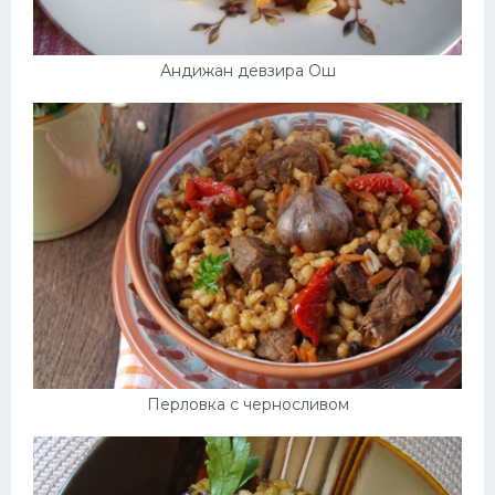
Андижан девзира Ош
Перловка с черносливом