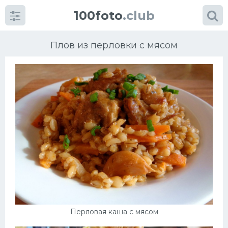
100foto
.club
Плов из перловки с мясом
Категории
картинок
Супы
Мясные блюда
Печенье
Салат
Перловая каша с мясом
Выпечка