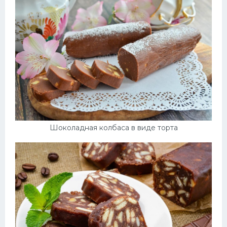
Десерт
Напитки
Дизайн комнаты
Шоколадная колбаса в виде торта