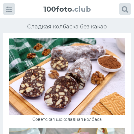
100foto
.club
Сладкая колбаска без какао
Категории
картинок
Супы
Мясные блюда
Печенье
Советская шоколадная колбаса
Салат
Выпечка