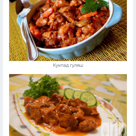
Кукпад гуляш