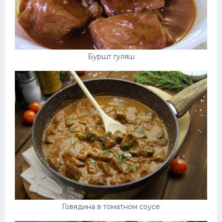
Буршт гуляш
Говядина в томатном соусе