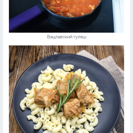
Вацлавский гуляш