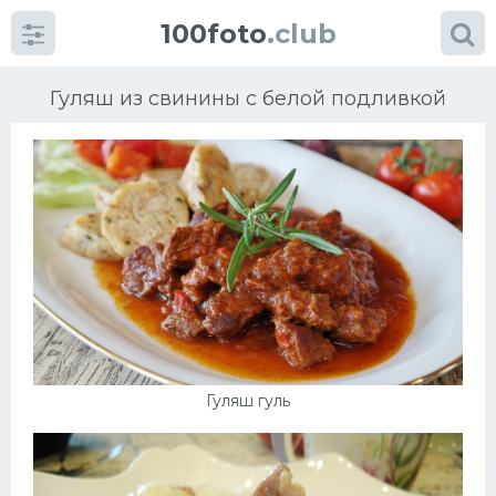
100foto
.club
Гуляш из свинины с белой подливкой
Категории
картинок
Супы
Мясные блюда
Гуляш гуль
Печенье
Салат
Выпечка