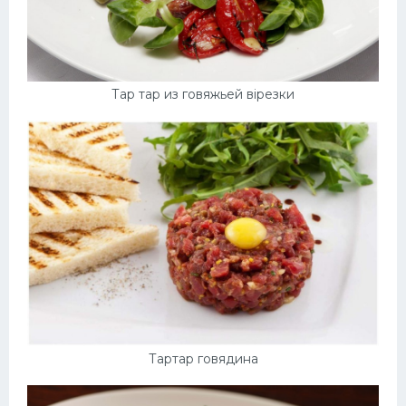
Тар тар из говяжьей вірезки
Тартар говядина