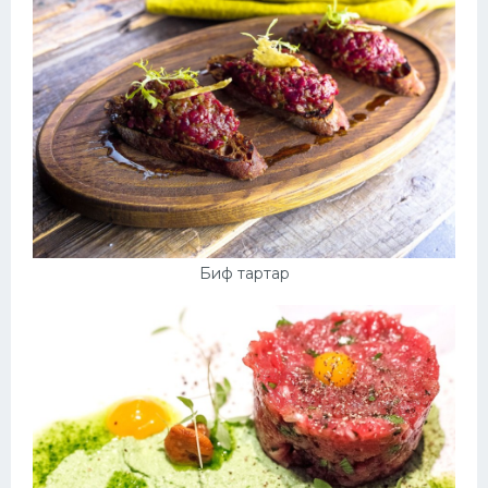
Биф тартар