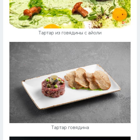
Тартар из говядины с айоли
Тартар говядина