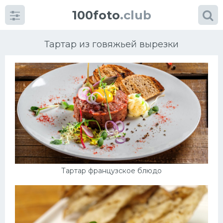
100foto
.club
Тартар из говяжьей вырезки
Категории
картинок
Супы
Мясные блюда
Тартар французское блюдо
Печенье
Салат
Выпечка