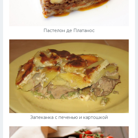
Пастелон де Платанос
Запеканка с печенью и картошкой