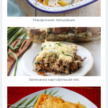
Макаронник лапшевник
Запеканка картофельная мяс