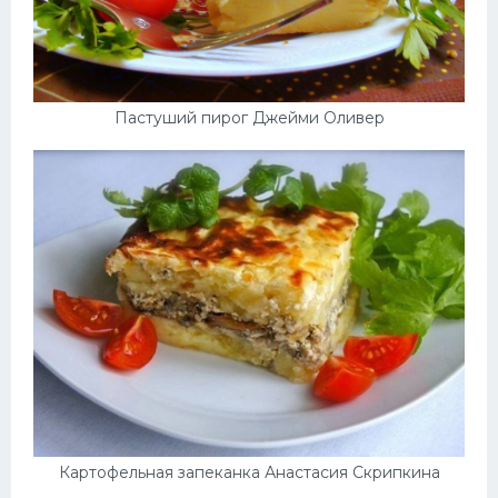
Пастуший пирог Джейми Оливер
Картофельная запеканка Анастасия Скрипкина