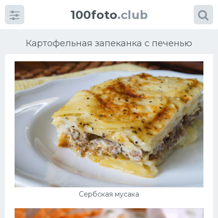
100foto
.club
Картофельная запеканка с печенью
Категории
картинок
Супы
Мясные блюда
Печенье
Сербская мусака
Салат
Выпечка