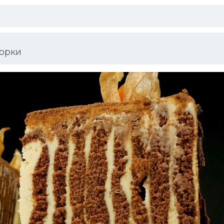
борки