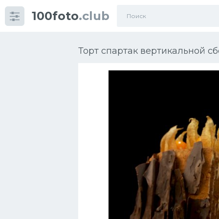
100foto
.club
Категории
картинок
Торт спартак вертикальной с
Супы
Мясные блюда
Печенье
Салат
Выпечка
Десерт
Напитки
Дизайн комнаты