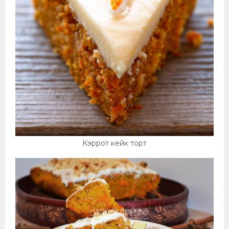
Кэррот кейк торт