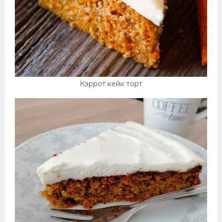
Кэррот кейк торт