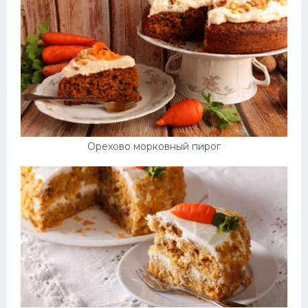
Десерт
Напитки
Дизайн комнаты
Орехово морковный пирог