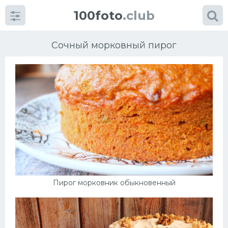
100foto
.club
Сочный морковный пирог
Категории
картинок
Супы
Мясные блюда
Пирог морковник обыкновенный
Печенье
Салат
Выпечка