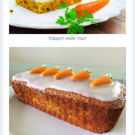
Кэррот кейк торт