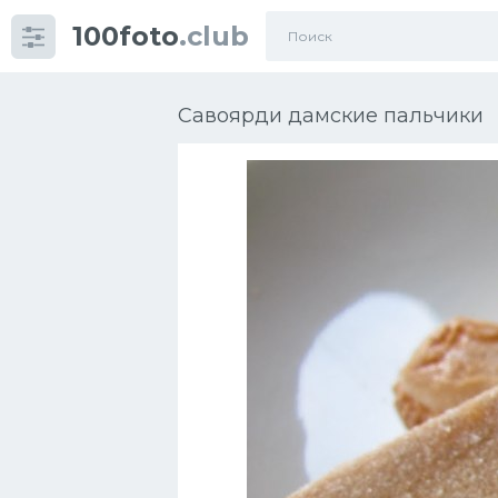
100foto
.club
Категории
картинок
Савоярди дамские пальчики
Супы
Мясные блюда
Печенье
Салат
Выпечка
Десерт
Напитки
Дизайн комнаты