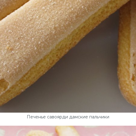
Печенье савоярди дамские пальчики