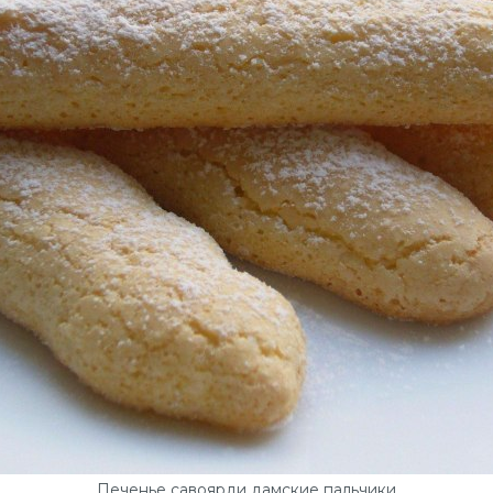
Печенье савоярди дамские пальчики