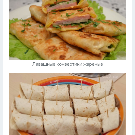
Десерт
Напитки
Дизайн комнаты
Лавашные конвертики жареные