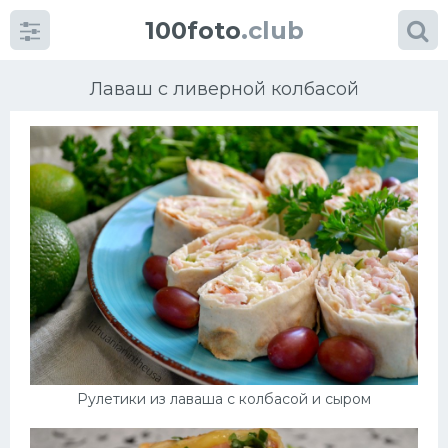
100foto
.club
Лаваш с ливерной колбасой
Категории
картинок
Супы
Мясные блюда
Печенье
Рулетики из лаваша с колбасой и сыром
Салат
Выпечка