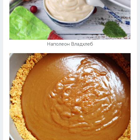
Наполеон Владхлеб