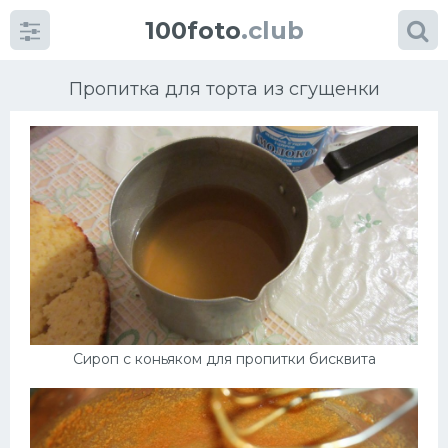
100foto
.club
Пропитка для торта из сгущенки
Категории
картинок
Супы
Мясные блюда
Сироп с коньяком для пропитки бисквита
Печенье
Салат
Выпечка