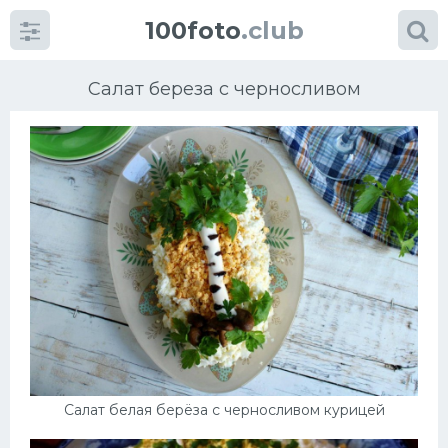
100foto
.club
Салат береза с черносливом
Категории
картинок
Супы
Мясные блюда
Печенье
Салат белая берёза с черносливом курицей
Салат
Выпечка