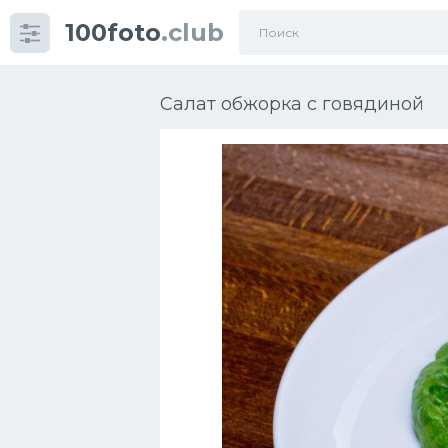
100foto
.club
Категории
картинок
Салат обжорка с говядиной
Супы
Мясные блюда
Печенье
Салат
Выпечка
Десерт
Напитки
Дизайн комнаты