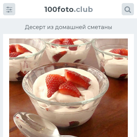
100foto
.club
Десерт из домашней сметаны
Категории
картинок
Супы
Мясные блюда
Печенье
Салат
Выпечка