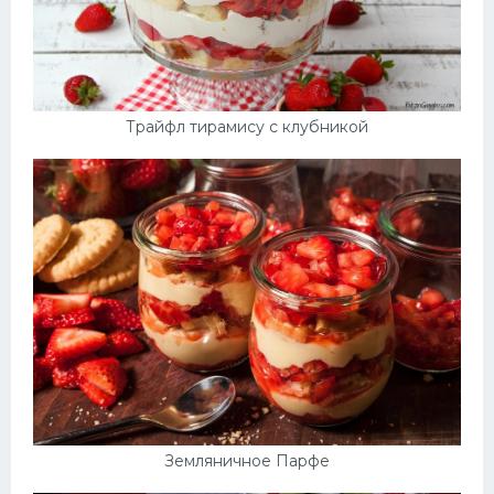
Трайфл тирамису с клубникой
Земляничное Парфе