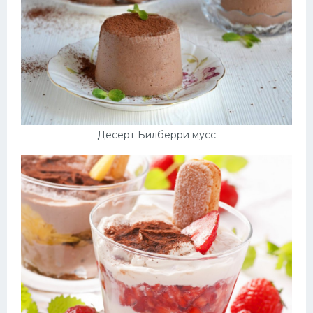
Десерт Билберри мусс