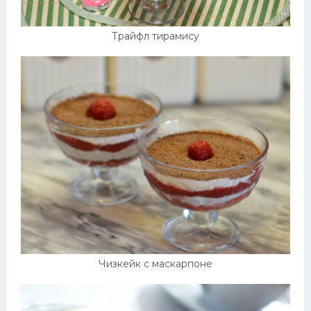
Трайфл тирамису
Чизкейк с маскарпоне