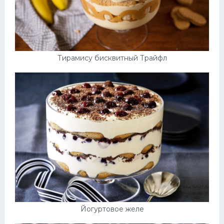
Тирамису бисквитный Трайфл
Йогуртовое желе