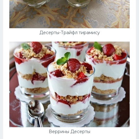
Десерты-Трайфл тирамису
Веррины Десерты