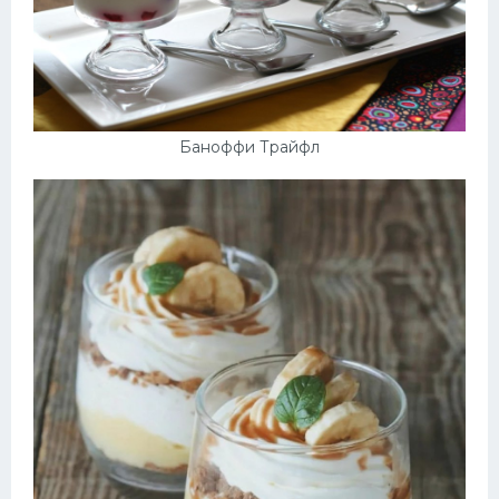
Баноффи Трайфл