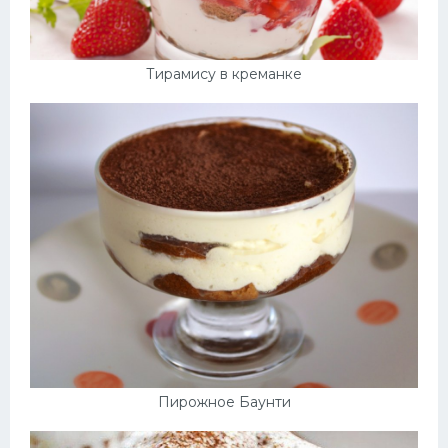
Тирамису в креманке
Пирожное Баунти