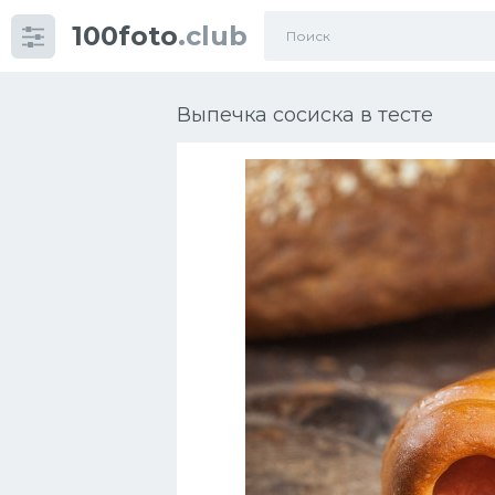
100foto
.club
Категории
картинок
Выпечка сосиска в тесте
Супы
Мясные блюда
Печенье
Салат
Выпечка
Десерт
Напитки
Дизайн комнаты